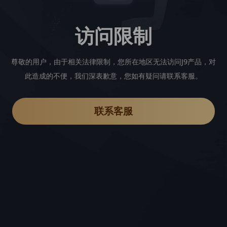
访问限制
尊敬的用户，由于相关法律限制，您所在地区无法访问J9产品，对
此造成的不便，我们深表歉意，您如有疑问请联系客服。
联系客服